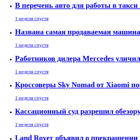
В перечень авто для работы в такси
1 неделя спустя
Названа самая продаваемая машина 
1 неделя спустя
Работников дилера Mercedes уличили
1 неделя спустя
Кроссоверы Sky Nomad от Xiaomi пое
1 неделя спустя
Кассационный суд разрешил обезор
1 неделя спустя
Land Rover объявил о прекращении