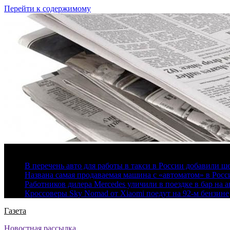
Перейти к содержимому
6 августа, 2026
В перечень авто для работы в такси в России добавили ш
Названа самая продаваемая машина с «автоматом» в Росс
Работников дилера Mercedes уличили в поездке в бар на а
Кроссоверы Sky Nomad от Xiaomi поедут на 92-м бензине
Газета
Новостная рассылка