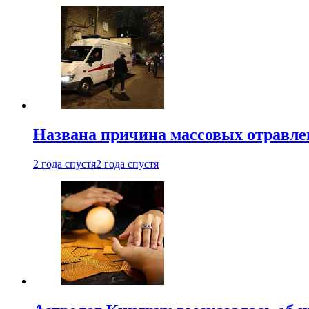
Названа причина массовых отравл
2 года спустя
2 года спустя