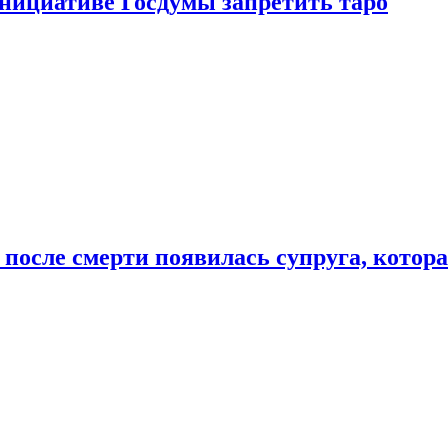
инициативе Госдумы запретить таро
 после смерти появилась супруга, котор