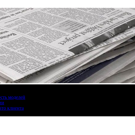
есть моделей
ии
вто клиента