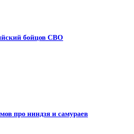
ийский бойцов СВО
мов про ниндзя и самураев