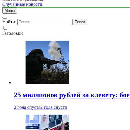
Случайные новости
Меню
Найти:
Заголовки
25 миллионов рублей за клевету: б
2 года спустя
2 года спустя