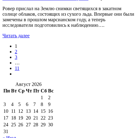
Ровер прислал на Землю снимки светящихся в закатном
солнце облаков, состоящих из сухого льда. Впервые они были
замечены в прошлом марсианском году, а теперь
исследователи подготовились к наблюдению….
Читать далее
1
2
3
…
11
Август 2026
Пн
Вт
Ср
Чт
Пт
Сб
Вс
1
2
3
4
5
6
7
8
9
10
11
12
13
14
15
16
17
18
19
20
21
22
23
24
25
26
27
28
29
30
31
« Июл