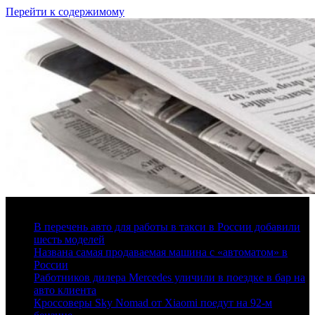
Перейти к содержимому
5 августа, 2026
В перечень авто для работы в такси в России добавили
шесть моделей
Названа самая продаваемая машина с «автоматом» в
России
Работников дилера Mercedes уличили в поездке в бар на
авто клиента
Кроссоверы Sky Nomad от Xiaomi поедут на 92-м