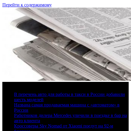
Перейти к содержимому
6 августа, 2026
В перечень авто для работы в такси в России добавили
шесть моделей
Названа самая продаваемая машина с «автоматом» в
России
Работников дилера Mercedes уличили в поездке в бар на
авто клиента
Кроссоверы Sky Nomad от Xiaomi поедут на 92-м