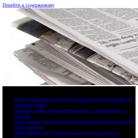
Перейти к содержимому
9 августа, 2026
В перечень авто для работы в такси в России добавили
шесть моделей
Названа самая продаваемая машина с «автоматом» в
России
Работников дилера Mercedes уличили в поездке в бар на
авто клиента
Кроссоверы Sky Nomad от Xiaomi поедут на 92-м