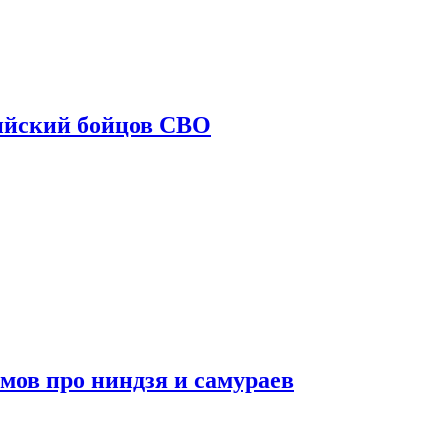
ийский бойцов СВО
мов про ниндзя и самураев