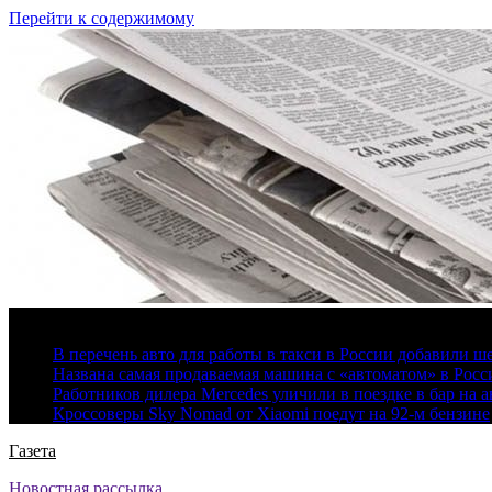
Перейти к содержимому
7 августа, 2026
В перечень авто для работы в такси в России добавили ш
Названа самая продаваемая машина с «автоматом» в Росс
Работников дилера Mercedes уличили в поездке в бар на а
Кроссоверы Sky Nomad от Xiaomi поедут на 92-м бензине
Газета
Новостная рассылка