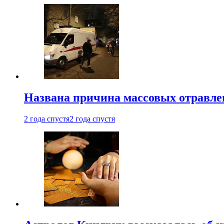
Названа причина массовых отравл
2 года спустя
2 года спустя