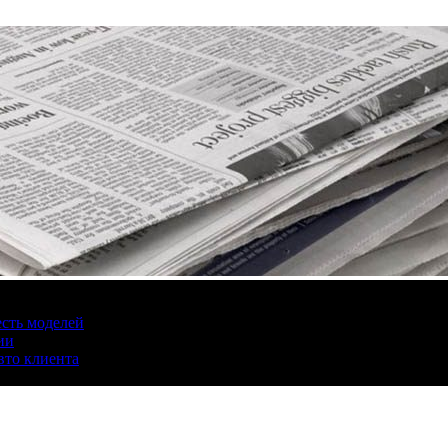
есть моделей
ии
вто клиента