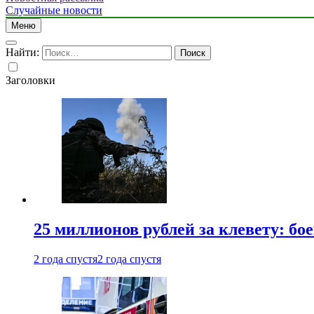
Случайные новости
Меню
Найти:
Заголовки
25 миллионов рублей за клевету: б
2 года спустя
2 года спустя