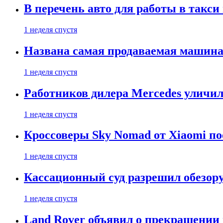
В перечень авто для работы в такси
1 неделя спустя
Названа самая продаваемая машина 
1 неделя спустя
Работников дилера Mercedes уличили
1 неделя спустя
Кроссоверы Sky Nomad от Xiaomi пое
1 неделя спустя
Кассационный суд разрешил обезор
1 неделя спустя
Land Rover объявил о прекращении