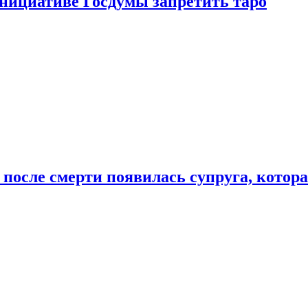
инициативе Госдумы запретить таро
 после смерти появилась супруга, котор