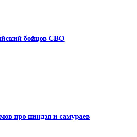
ийский бойцов СВО
мов про ниндзя и самураев