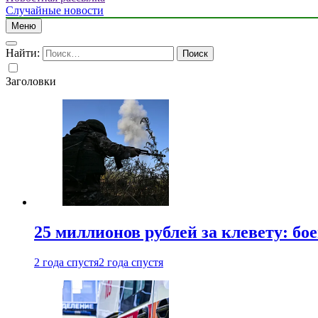
Случайные новости
Меню
Найти:
Заголовки
25 миллионов рублей за клевету: б
2 года спустя
2 года спустя