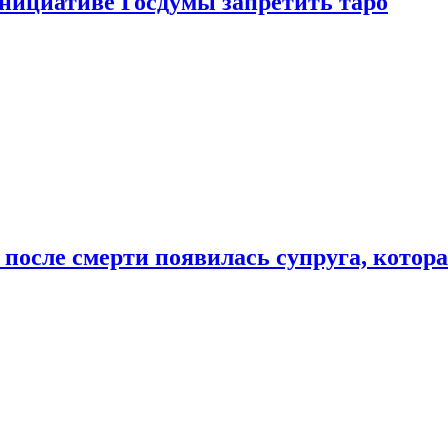
инициативе Госдумы запретить таро
 после смерти появилась супруга, котор