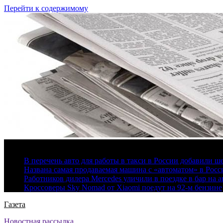
Перейти к содержимому
7 августа, 2026
В перечень авто для работы в такси в России добавили ш
Названа самая продаваемая машина с «автоматом» в Росс
Работников дилера Mercedes уличили в поездке в бар на а
Кроссоверы Sky Nomad от Xiaomi поедут на 92-м бензине
Газета
Новостная рассылка