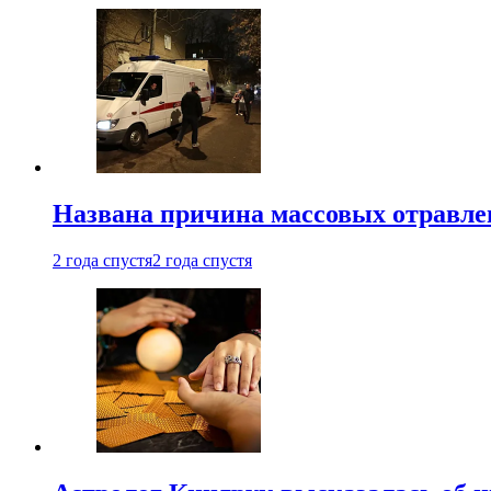
Названа причина массовых отравл
2 года спустя
2 года спустя