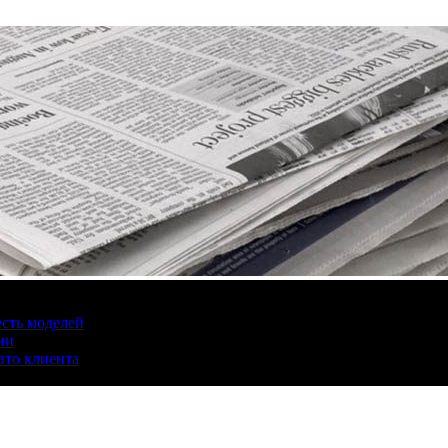
есть моделей
ии
вто клиента