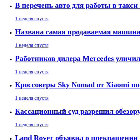
В перечень авто для работы в такси
1 неделя спустя
Названа самая продаваемая машина 
1 неделя спустя
Работников дилера Mercedes уличили
1 неделя спустя
Кроссоверы Sky Nomad от Xiaomi пое
1 неделя спустя
Кассационный суд разрешил обезор
1 неделя спустя
Land Rover объявил о прекращении