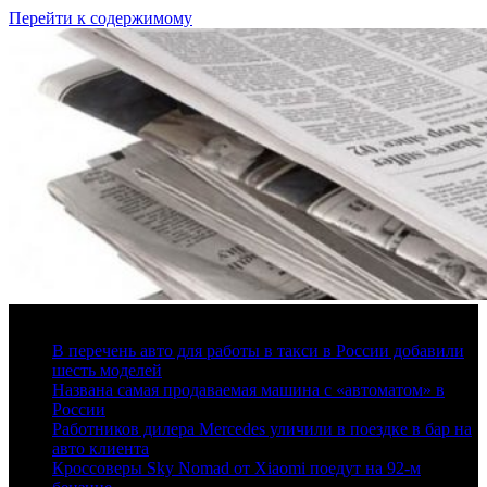
Перейти к содержимому
6 августа, 2026
В перечень авто для работы в такси в России добавили
шесть моделей
Названа самая продаваемая машина с «автоматом» в
России
Работников дилера Mercedes уличили в поездке в бар на
авто клиента
Кроссоверы Sky Nomad от Xiaomi поедут на 92-м