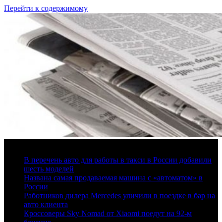
Перейти к содержимому
8 августа, 2026
В перечень авто для работы в такси в России добавили
шесть моделей
Названа самая продаваемая машина с «автоматом» в
России
Работников дилера Mercedes уличили в поездке в бар на
авто клиента
Кроссоверы Sky Nomad от Xiaomi поедут на 92-м