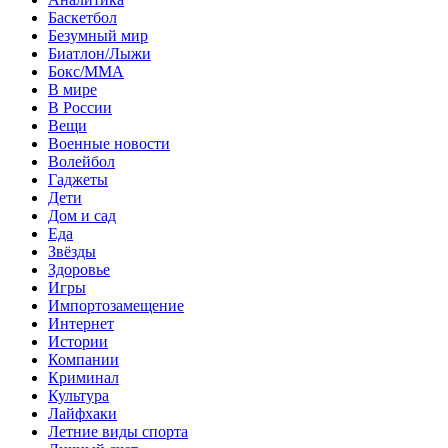
Баскетбол
Безумный мир
Биатлон/Лыжи
Бокс/MMA
В мире
В России
Вещи
Военные новости
Волейбол
Гаджеты
Дети
Дом и сад
Еда
Звёзды
Здоровье
Игры
Импортозамещение
Интернет
Истории
Компании
Криминал
Культура
Лайфхаки
Летние виды спорта