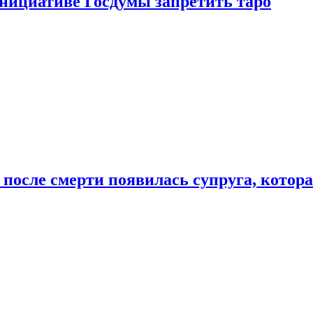
инициативе Госдумы запретить таро
 после смерти появилась супруга, котор