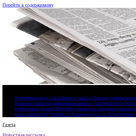
Перейти к содержимому
6 августа, 2026
В перечень авто для работы в такси в России добавили ш
Названа самая продаваемая машина с «автоматом» в Росс
Работников дилера Mercedes уличили в поездке в бар на а
Кроссоверы Sky Nomad от Xiaomi поедут на 92-м бензине
Газета
Новостная рассылка