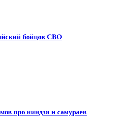
ийский бойцов СВО
мов про ниндзя и самураев