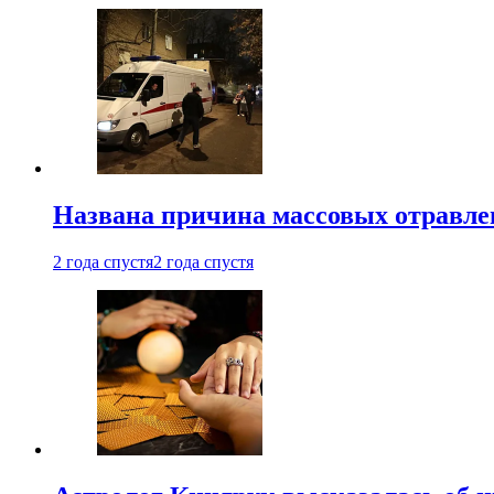
Названа причина массовых отравл
2 года спустя
2 года спустя