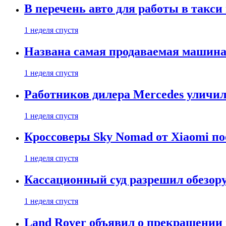
В перечень авто для работы в такси
1 неделя спустя
Названа самая продаваемая машина 
1 неделя спустя
Работников дилера Mercedes уличили
1 неделя спустя
Кроссоверы Sky Nomad от Xiaomi пое
1 неделя спустя
Кассационный суд разрешил обезор
1 неделя спустя
Land Rover объявил о прекращении