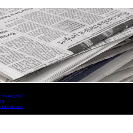
есть моделей
ии
вто клиента