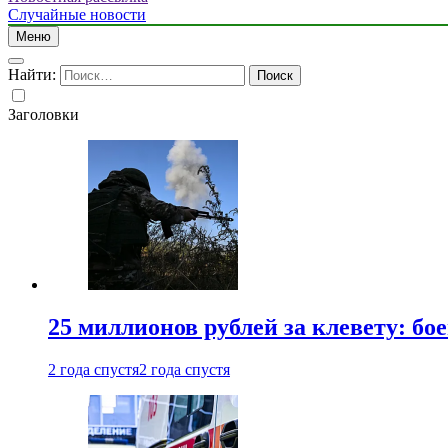
Случайные новости
Меню
Найти:
Заголовки
25 миллионов рублей за клевету: б
2 года спустя
2 года спустя