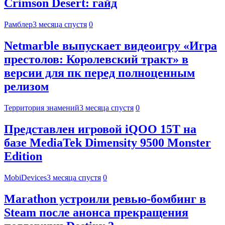
Crimson Desert: гайд
Рамблер
3 месяца спустя
0
Netmarble выпускает видеоигру «Игра
престолов: Королевский тракт» в
версии для пк перед полноценным
релизом
Территория знамений
3 месяца спустя
0
Представлен игровой iQOO 15T на
базе MediaTek Dimensity 9500 Monster
Edition
MobiDevices
3 месяца спустя
0
Marathon устроили ревью-бомбинг в
Steam после анонса прекращения