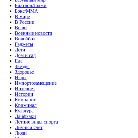
Биатлон/Лыжи
Бокс/MMA
В мире
В России
Вещи
Военные новости
Волейбол
Гаджеты
Дети
Дом и сад
Еда
Звёзды
Здоровье
Игры
Импортозамещение
Интернет
Истории
Компании
Криминал
Культура
Лайфхаки
Летние виды спорта
Личный счет
Люди