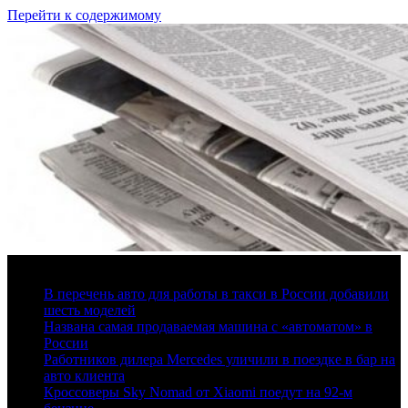
Перейти к содержимому
6 августа, 2026
В перечень авто для работы в такси в России добавили
шесть моделей
Названа самая продаваемая машина с «автоматом» в
России
Работников дилера Mercedes уличили в поездке в бар на
авто клиента
Кроссоверы Sky Nomad от Xiaomi поедут на 92-м