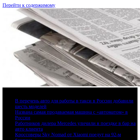
Перейти к содержимому
8 августа, 2026
В перечень авто для работы в такси в России добавили
шесть моделей
Названа самая продаваемая машина с «автоматом» в
России
Работников дилера Mercedes уличили в поездке в бар на
авто клиента
Кроссоверы Sky Nomad от Xiaomi поедут на 92-м