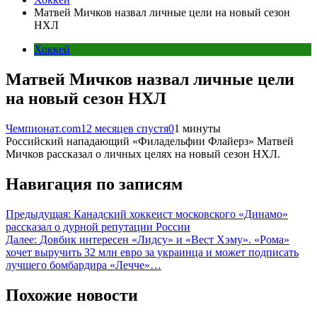
Матвей Мичков назвал личные цели на новый сезон
НХЛ
Хоккей
Матвей Мичков назвал личные цели
на новый сезон НХЛ
Чемпионат.com
12 месяцев спустя
0
1 минуты
Российский нападающий «Филадельфии Флайерз» Матвей
Мичков рассказал о личных целях на новый сезон НХЛ.
Навигация по записям
Предыдущая:
Канадский хоккеист московского «Динамо»
рассказал о дурной репутации России
Далее:
Довбик интересен «Лидсу» и «Вест Хэму». «Рома»
хочет выручить 32 млн евро за украинца и может подписать
лучшего бомбардира «Лечче»…
Похожие новости