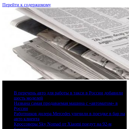
Перейти к содержимому
8 августа, 2026
В перечень авто для работы в такси в России добавили
шесть моделей
Названа самая продаваемая машина с «автоматом» в
России
Работников дилера Mercedes уличили в поездке в бар на
авто клиента
Кроссоверы Sky Nomad от Xiaomi поедут на 92-м