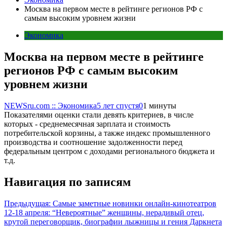
Москва на первом месте в рейтинге регионов РФ с
самым высоким уровнем жизни
Экономика
Москва на первом месте в рейтинге
регионов РФ с самым высоким
уровнем жизни
NEWSru.com :: Экономика
5 лет спустя
0
1 минуты
Показателями оценки стали девять критериев, в числе
которых - среднемесячная зарплата и стоимость
потребительской корзины, а также индекс промышленного
производства и соотношение задолженности перед
федеральным центром с доходами регионального бюджета и
т.д.
Навигация по записям
Предыдущая:
Самые заметные новинки онлайн-кинотеатров
12-18 апреля: “Невероятные” женщины, нерадивый отец,
крутой переговорщик, биографии лыжницы и гения Даркнета