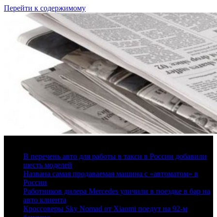
Перейти к содержимому
6 августа, 2026
В перечень авто для работы в такси в России добавили
шесть моделей
Названа самая продаваемая машина с «автоматом» в
России
Работников дилера Mercedes уличили в поездке в бар на
авто клиента
Кроссоверы Sky Nomad от Xiaomi поедут на 92-м