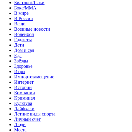
Биатлон/Лыжи
Бокс/MMA
В мире
В России
Вещи
Военные новости
Волейбол
Гаджеты
Дети
Дом и сад
Еда
Звёзды
Здоровье
Игры
Импортозамещение
Интернет
Истории
Компании
Криминал
Культура
Лайфхаки
Летние виды спорта
Личный счет
Люди
Места