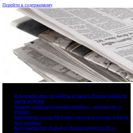
Перейти к содержимому
6 августа, 2026
В перечень авто для работы в такси в России добавили
шесть моделей
Названа самая продаваемая машина с «автоматом» в
России
Работников дилера Mercedes уличили в поездке в бар на
авто клиента
Кроссоверы Sky Nomad от Xiaomi поедут на 92-м