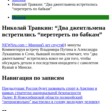
Николай Травкин: “Два джентльмена встретились
“перетереть по бабкам”
Мнения
Николай Травкин: “Два джентльмена
встретились “перетереть по бабкам”
NEWSru.com :: Мнения
5 лет спустя
0
1 минуты
Комментируя встречу Владимира Путина и Александра
Лукашенко в Сочи, бывший политик отмечает, что "два
джентльмена" встретились вовсе не для того, чтобы
обсуждать детали и последствия инцидента с самолетом
Ryanair в Минске.
Навигация по записям
Предыдущая:
Россия будет развивать спорт в Арктике в
рамках стратегии национальной безопасности
Далее:
В Новосибирской области полицейский
“непроизвольно” выстрелил в голову молодому человеку