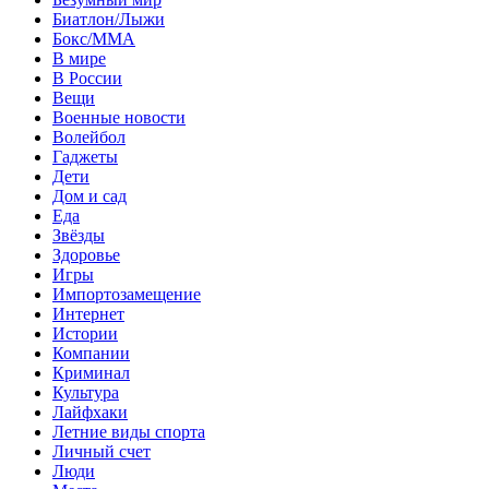
Биатлон/Лыжи
Бокс/MMA
В мире
В России
Вещи
Военные новости
Волейбол
Гаджеты
Дети
Дом и сад
Еда
Звёзды
Здоровье
Игры
Импортозамещение
Интернет
Истории
Компании
Криминал
Культура
Лайфхаки
Летние виды спорта
Личный счет
Люди