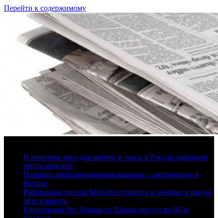
Перейти к содержимому
6 августа, 2026
В перечень авто для работы в такси в России добавили
шесть моделей
Названа самая продаваемая машина с «автоматом» в
России
Работников дилера Mercedes уличили в поездке в бар на
авто клиента
Кроссоверы Sky Nomad от Xiaomi поедут на 92-м