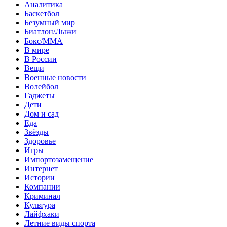
Аналитика
Баскетбол
Безумный мир
Биатлон/Лыжи
Бокс/MMA
В мире
В России
Вещи
Военные новости
Волейбол
Гаджеты
Дети
Дом и сад
Еда
Звёзды
Здоровье
Игры
Импортозамещение
Интернет
Истории
Компании
Криминал
Культура
Лайфхаки
Летние виды спорта