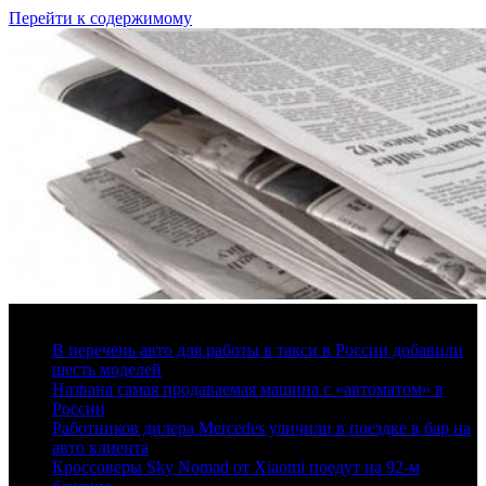
Перейти к содержимому
6 августа, 2026
В перечень авто для работы в такси в России добавили
шесть моделей
Названа самая продаваемая машина с «автоматом» в
России
Работников дилера Mercedes уличили в поездке в бар на
авто клиента
Кроссоверы Sky Nomad от Xiaomi поедут на 92-м