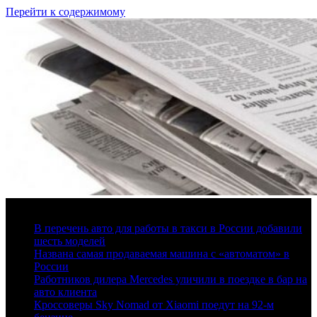
Перейти к содержимому
8 августа, 2026
В перечень авто для работы в такси в России добавили
шесть моделей
Названа самая продаваемая машина с «автоматом» в
России
Работников дилера Mercedes уличили в поездке в бар на
авто клиента
Кроссоверы Sky Nomad от Xiaomi поедут на 92-м