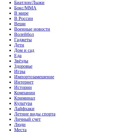
Биатлон/Лыжи
Бокс/MMA
В мире
В России
Вещи
Военные новости
Волейбол
Гаджеты
Дети
Дом и сад
Еда
Звёзды
Здоровье
Игры
Импортозамещение
Интернет
Истории
Компании
Криминал
Культура
Лайфхаки
Летние виды спорта
Личный счет
Люди
Места