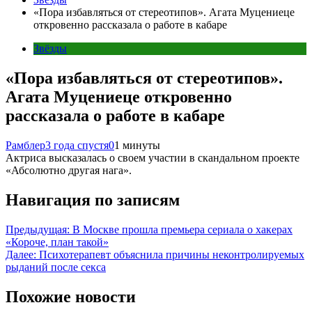
«Пора избавляться от стереотипов». Агата Муцениеце
откровенно рассказала о работе в кабаре
Звёзды
«Пора избавляться от стереотипов».
Агата Муцениеце откровенно
рассказала о работе в кабаре
Рамблер
3 года спустя
0
1 минуты
Актриса высказалась о своем участии в скандальном проекте
«Абсолютно другая нага».
Навигация по записям
Предыдущая:
В Москве прошла премьера сериала о хакерах
«Короче, план такой»
Далее:
Психотерапевт объяснила причины неконтролируемых
рыданий после секса
Похожие новости