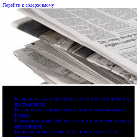
Перейти к содержимому
6 августа, 2026
В перечень авто для работы в такси в России добавили
шесть моделей
Названа самая продаваемая машина с «автоматом» в
России
Работников дилера Mercedes уличили в поездке в бар на
авто клиента
Кроссоверы Sky Nomad от Xiaomi поедут на 92-м