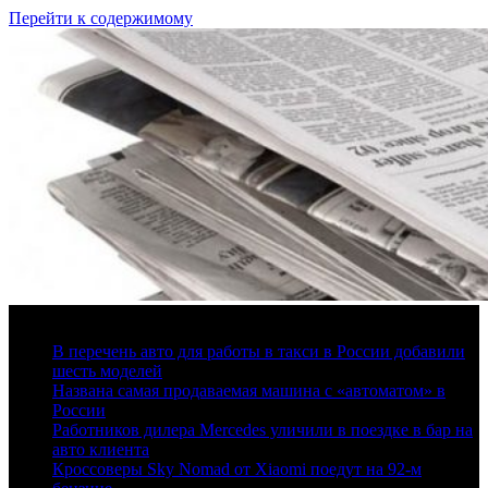
Перейти к содержимому
8 августа, 2026
В перечень авто для работы в такси в России добавили
шесть моделей
Названа самая продаваемая машина с «автоматом» в
России
Работников дилера Mercedes уличили в поездке в бар на
авто клиента
Кроссоверы Sky Nomad от Xiaomi поедут на 92-м