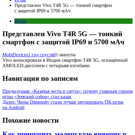
Представлен Vivo T4R 5G — тонкий смартфон
с защитой IP69 и 5700 мАч
Игры
Представлен Vivo T4R 5G — тонкий
смартфон с защитой IP69 и 5700 мАч
MobiDevices
1 год спустя
0
1 минуты
Vivo анонсировала в Индии смартфон T4R 5G, оснащённый
AMOLED-дисплеем с четырьмя изгибами.
Навигация по записям
Предыдущая:
«Казачья честь и смута»: почему главным героем
игры «Земский собор» стал казак
Далее:
Чипы Dimensity стали лучше эмулировать ПК-игры
на Android
Похожие новости
Как приручить маленькую виверну в