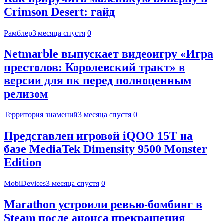
Crimson Desert: гайд
Рамблер
3 месяца спустя
0
Netmarble выпускает видеоигру «Игра
престолов: Королевский тракт» в
версии для пк перед полноценным
релизом
Территория знамений
3 месяца спустя
0
Представлен игровой iQOO 15T на
базе MediaTek Dimensity 9500 Monster
Edition
MobiDevices
3 месяца спустя
0
Marathon устроили ревью-бомбинг в
Steam после анонса прекращения