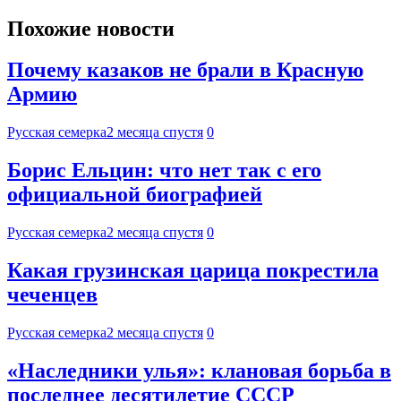
Похожие новости
Почему казаков не брали в Красную
Армию
Русская семерка
2 месяца спустя
0
Борис Ельцин: что нет так с его
официальной биографией
Русская семерка
2 месяца спустя
0
Какая грузинская царица покрестила
чеченцев
Русская семерка
2 месяца спустя
0
«Наследники улья»: клановая борьба в
последнее десятилетие СССР