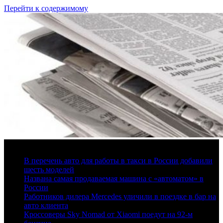
Перейти к содержимому
7 августа, 2026
В перечень авто для работы в такси в России добавили
шесть моделей
Названа самая продаваемая машина с «автоматом» в
России
Работников дилера Mercedes уличили в поездке в бар на
авто клиента
Кроссоверы Sky Nomad от Xiaomi поедут на 92-м