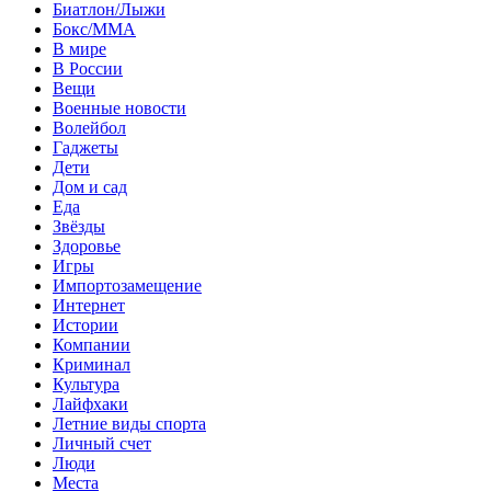
Биатлон/Лыжи
Бокс/MMA
В мире
В России
Вещи
Военные новости
Волейбол
Гаджеты
Дети
Дом и сад
Еда
Звёзды
Здоровье
Игры
Импортозамещение
Интернет
Истории
Компании
Криминал
Культура
Лайфхаки
Летние виды спорта
Личный счет
Люди
Места