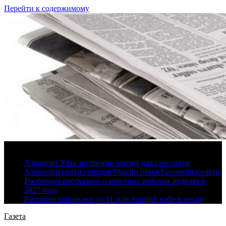
Перейти к содержимому
9 августа, 2026
Аэропорт Уфы экстренно закрыт для самолетов
Аэропорты пяти городов России приостановили полёты
Россиянам рассказали о коротких рабочих неделях в
2027 году
Россияне выпивают до 11 млн порций кофе в месяц
Газета