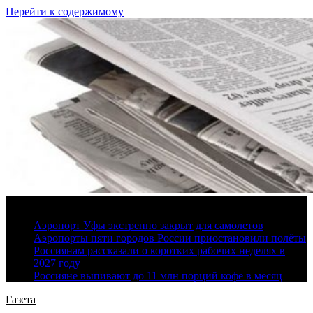
Перейти к содержимому
9 августа, 2026
Аэропорт Уфы экстренно закрыт для самолетов
Аэропорты пяти городов России приостановили полёты
Россиянам рассказали о коротких рабочих неделях в
2027 году
Россияне выпивают до 11 млн порций кофе в месяц
Газета