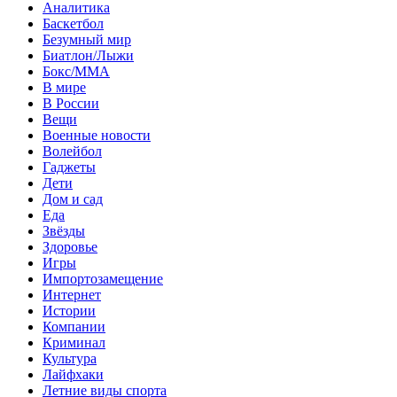
Аналитика
Баскетбол
Безумный мир
Биатлон/Лыжи
Бокс/MMA
В мире
В России
Вещи
Военные новости
Волейбол
Гаджеты
Дети
Дом и сад
Еда
Звёзды
Здоровье
Игры
Импортозамещение
Интернет
Истории
Компании
Криминал
Культура
Лайфхаки
Летние виды спорта