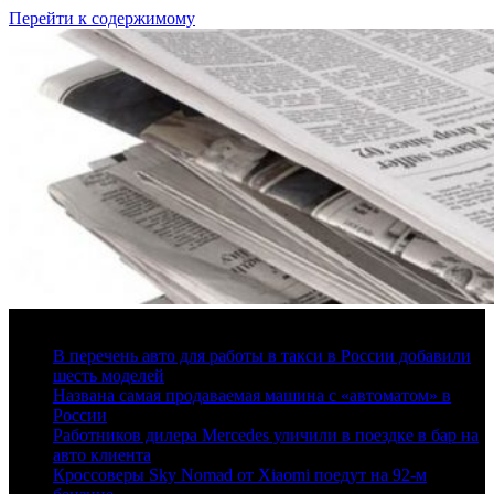
Перейти к содержимому
7 августа, 2026
В перечень авто для работы в такси в России добавили
шесть моделей
Названа самая продаваемая машина с «автоматом» в
России
Работников дилера Mercedes уличили в поездке в бар на
авто клиента
Кроссоверы Sky Nomad от Xiaomi поедут на 92-м