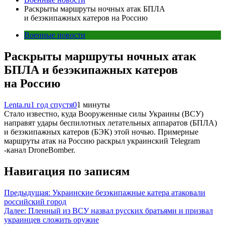
Раскрыты маршруты ночных атак БПЛА
и безэкипажных катеров на Россию
Военные новости
Раскрыты маршруты ночных атак
БПЛА и безэкипажных катеров
на Россию
Lenta.ru
1 год спустя
0
1 минуты
Стало известно, куда Вооруженные силы Украины (ВСУ)
направят удары беспилотных летательных аппаратов (БПЛА)
и безэкипажных катеров (БЭК) этой ночью. Примерные
маршруты атак на Россию раскрыл украинский Telegram
-канал DroneBomber.
Навигация по записям
Предыдущая:
Украинские безэкипажные катера атаковали
российский город
Далее:
Пленный из ВСУ назвал русских братьями и призвал
украинцев сложить оружие