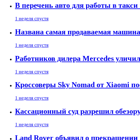
В перечень авто для работы в такси
1 неделя спустя
Названа самая продаваемая машина 
1 неделя спустя
Работников дилера Mercedes уличили
1 неделя спустя
Кроссоверы Sky Nomad от Xiaomi пое
1 неделя спустя
Кассационный суд разрешил обезор
1 неделя спустя
Land Rover объявил о прекращении