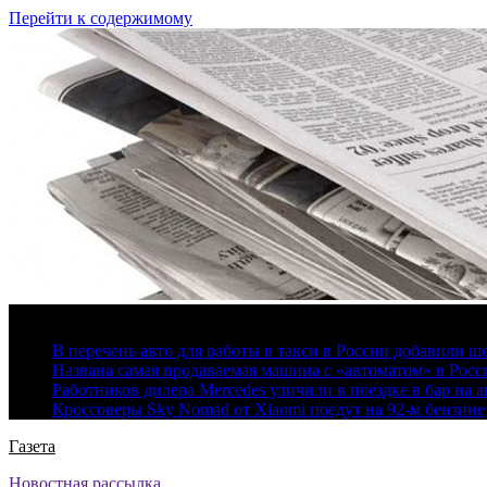
Перейти к содержимому
8 августа, 2026
В перечень авто для работы в такси в России добавили ш
Названа самая продаваемая машина с «автоматом» в Росс
Работников дилера Mercedes уличили в поездке в бар на а
Кроссоверы Sky Nomad от Xiaomi поедут на 92-м бензине
Газета
Новостная рассылка