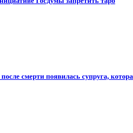
инициативе Госдумы запретить таро
 после смерти появилась супруга, котор