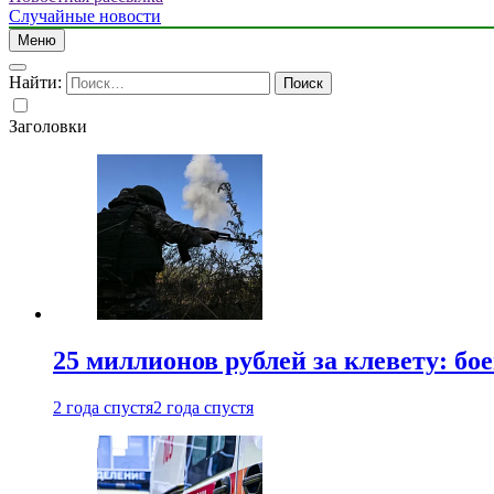
Случайные новости
Меню
Найти:
Заголовки
25 миллионов рублей за клевету: б
2 года спустя
2 года спустя