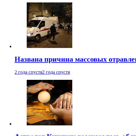
Названа причина массовых отравл
2 года спустя
2 года спустя