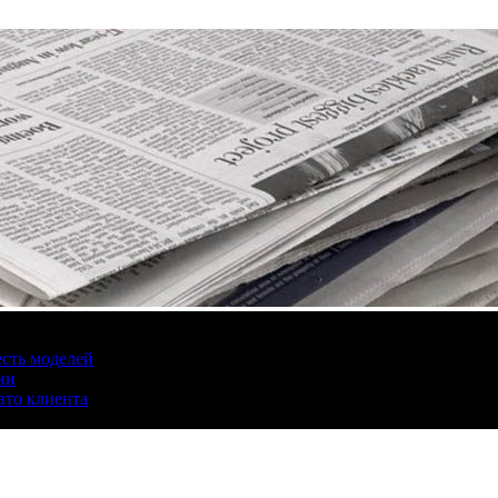
есть моделей
ии
вто клиента