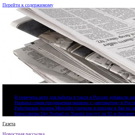
Перейти к содержимому
7 августа, 2026
В перечень авто для работы в такси в России добавили ш
Названа самая продаваемая машина с «автоматом» в Росс
Работников дилера Mercedes уличили в поездке в бар на а
Кроссоверы Sky Nomad от Xiaomi поедут на 92-м бензине
Газета
Новостная рассылка