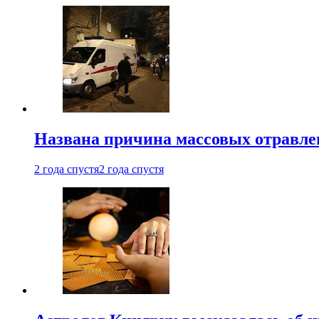
Названа причина массовых отравл
2 года спустя
2 года спустя