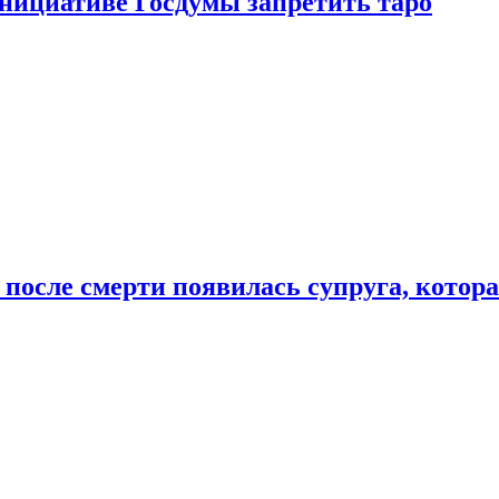
инициативе Госдумы запретить таро
 после смерти появилась супруга, котор