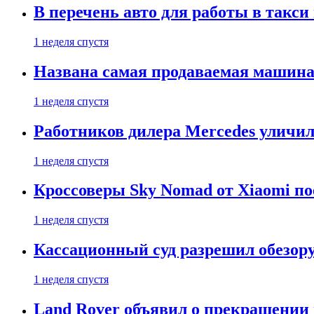
В перечень авто для работы в такси
1 неделя спустя
Названа самая продаваемая машина 
1 неделя спустя
Работников дилера Mercedes уличили
1 неделя спустя
Кроссоверы Sky Nomad от Xiaomi пое
1 неделя спустя
Кассационный суд разрешил обезор
1 неделя спустя
Land Rover объявил о прекращении