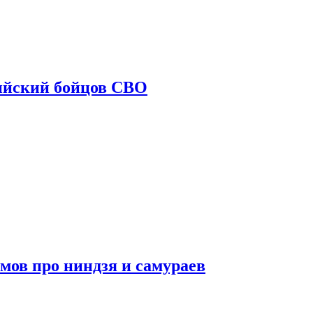
ийский бойцов СВО
мов про ниндзя и самураев