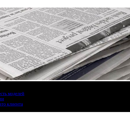
есть моделей
ии
вто клиента