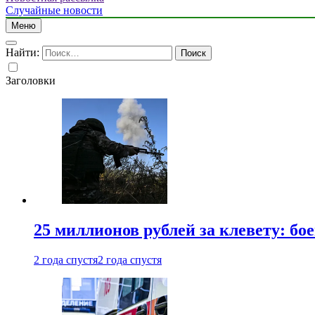
Случайные новости
Меню
Найти:
Заголовки
25 миллионов рублей за клевету: б
2 года спустя
2 года спустя