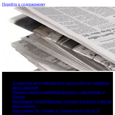
Перейти к содержимому
7 августа, 2026
В перечень авто для работы в такси в России добавили
шесть моделей
Названа самая продаваемая машина с «автоматом» в
России
Работников дилера Mercedes уличили в поездке в бар на
авто клиента
Кроссоверы Sky Nomad от Xiaomi поедут на 92-м