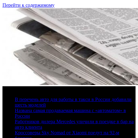
Перейти к содержимому
7 августа, 2026
В перечень авто для работы в такси в России добавили
шесть моделей
Названа самая продаваемая машина с «автоматом» в
России
Работников дилера Mercedes уличили в поездке в бар на
авто клиента
Кроссоверы Sky Nomad от Xiaomi поедут на 92-м