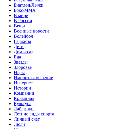
Биатлон/Лыжи
Бокс/MMA
В мире
В России
Вещи
Военные новости
Волейбол
Гаджеты
Дети
Дом и сад
Еда
Звёзды
Здоровье
Игры
Импортозамещение
Интернет
Истории
Компании
Криминал
Культура
Лайфхаки
Летние виды спорта
Личный счет
Люди