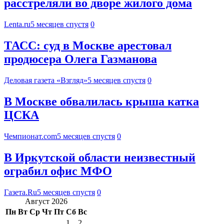
расстреляли во дворе жилого дома
Lenta.ru
5 месяцев спустя
0
ТАСС: суд в Москве арестовал
продюсера Олега Газманова
Деловая газета «Взгляд»
5 месяцев спустя
0
В Москве обвалилась крыша катка
ЦСКА
Чемпионат.com
5 месяцев спустя
0
В Иркутской области неизвестный
ограбил офис МФО
Газета.Ru
5 месяцев спустя
0
Август 2026
Пн
Вт
Ср
Чт
Пт
Сб
Вс
1
2