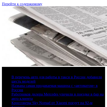
Перейти к содержимому
6 августа, 2026
В перечень авто для работы в такси в России добавили
шесть моделей
Названа самая продаваемая машина с «автоматом» в
России
Работников дилера Mercedes уличили в поездке в бар на
авто клиента
Кроссоверы Sky Nomad от Xiaomi поедут на 92-м