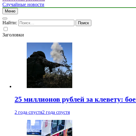
Случайные новости
Меню
Найти:
Заголовки
25 миллионов рублей за клевету: б
2 года спустя
2 года спустя