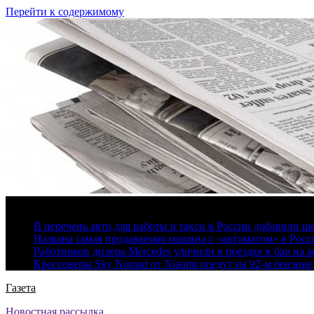
Перейти к содержимому
6 августа, 2026
В перечень авто для работы в такси в России добавили ш
Названа самая продаваемая машина с «автоматом» в Росс
Работников дилера Mercedes уличили в поездке в бар на а
Кроссоверы Sky Nomad от Xiaomi поедут на 92-м бензине
Газета
Новостная рассылка