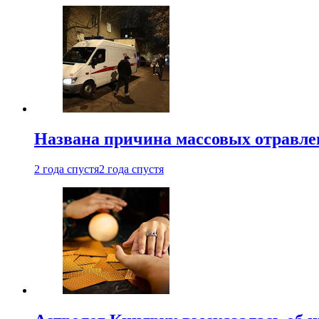
Названа причина массовых отравл
2 года спустя
2 года спустя