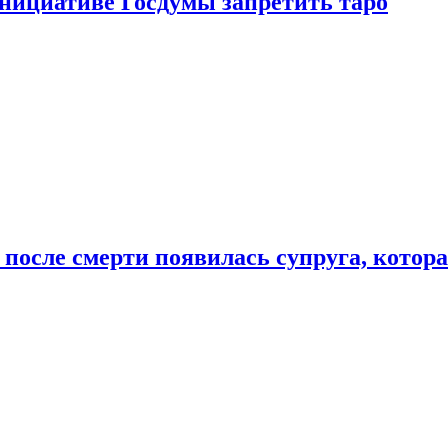
инициативе Госдумы запретить таро
 после смерти появилась супруга, котор