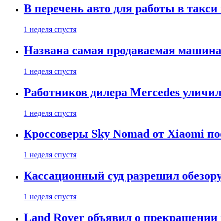
В перечень авто для работы в такси
1 неделя спустя
Названа самая продаваемая машина 
1 неделя спустя
Работников дилера Mercedes уличили
1 неделя спустя
Кроссоверы Sky Nomad от Xiaomi пое
1 неделя спустя
Кассационный суд разрешил обезор
1 неделя спустя
Land Rover объявил о прекращении