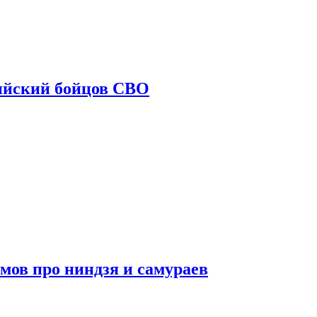
ийский бойцов СВО
мов про ниндзя и самураев