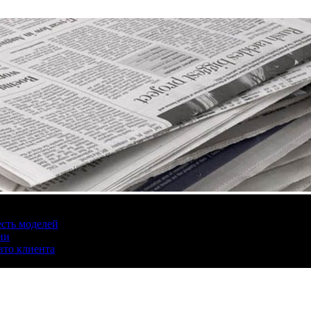
есть моделей
ии
вто клиента