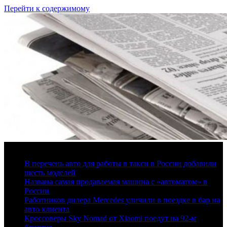
Перейти к содержимому
7 августа, 2026
В перечень авто для работы в такси в России добавили
шесть моделей
Названа самая продаваемая машина с «автоматом» в
России
Работников дилера Mercedes уличили в поездке в бар на
авто клиента
Кроссоверы Sky Nomad от Xiaomi поедут на 92-м