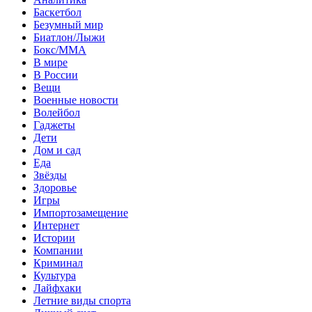
Баскетбол
Безумный мир
Биатлон/Лыжи
Бокс/MMA
В мире
В России
Вещи
Военные новости
Волейбол
Гаджеты
Дети
Дом и сад
Еда
Звёзды
Здоровье
Игры
Импортозамещение
Интернет
Истории
Компании
Криминал
Культура
Лайфхаки
Летние виды спорта