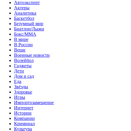
Автоэксперт
Актеры
Аналитика
Баскетбол
Безумный мир
Биатлон/Лыжи
Бокс/MMA
В мире
В России
Вещи
Военные новости
Волейбол
Гаджеты
Дети
Дом и сад
Еда
Звёзды
Здоровье
Игры
Импортозамещение
Интернет
Истории
Компании
Криминал
Культура