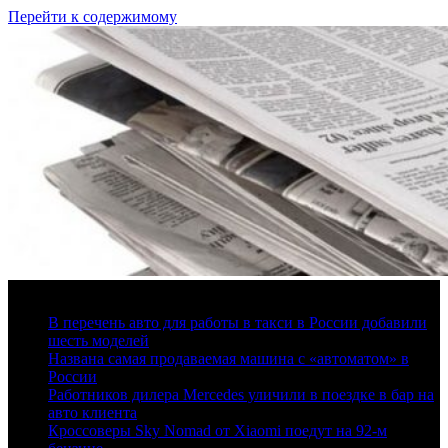
Перейти к содержимому
7 августа, 2026
В перечень авто для работы в такси в России добавили
шесть моделей
Названа самая продаваемая машина с «автоматом» в
России
Работников дилера Mercedes уличили в поездке в бар на
авто клиента
Кроссоверы Sky Nomad от Xiaomi поедут на 92-м