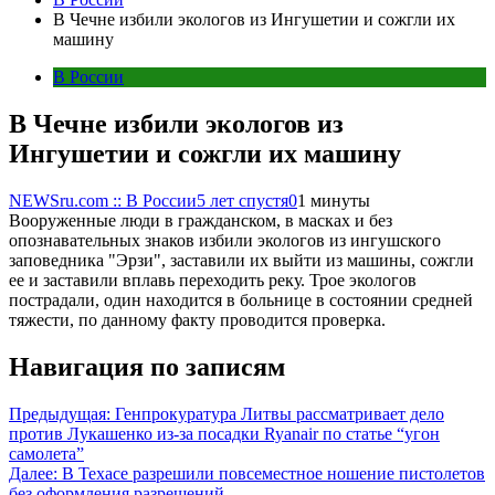
В Чечне избили экологов из Ингушетии и сожгли их
машину
В России
В Чечне избили экологов из
Ингушетии и сожгли их машину
NEWSru.com :: В России
5 лет спустя
0
1 минуты
Вооруженные люди в гражданском, в масках и без
опознавательных знаков избили экологов из ингушского
заповедника "Эрзи", заставили их выйти из машины, сожгли
ее и заставили вплавь переходить реку. Трое экологов
пострадали, один находится в больнице в состоянии средней
тяжести, по данному факту проводится проверка.
Навигация по записям
Предыдущая:
Генпрокуратура Литвы рассматривает дело
против Лукашенко из-за посадки Ryanair по статье “угон
самолета”
Далее:
В Техасе разрешили повсеместное ношение пистолетов
без оформления разрешений