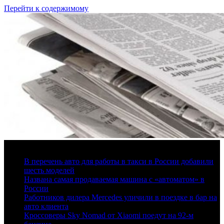
Перейти к содержимому
7 августа, 2026
В перечень авто для работы в такси в России добавили
шесть моделей
Названа самая продаваемая машина с «автоматом» в
России
Работников дилера Mercedes уличили в поездке в бар на
авто клиента
Кроссоверы Sky Nomad от Xiaomi поедут на 92-м