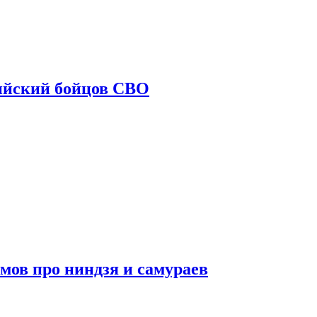
ийский бойцов СВО
мов про ниндзя и самураев