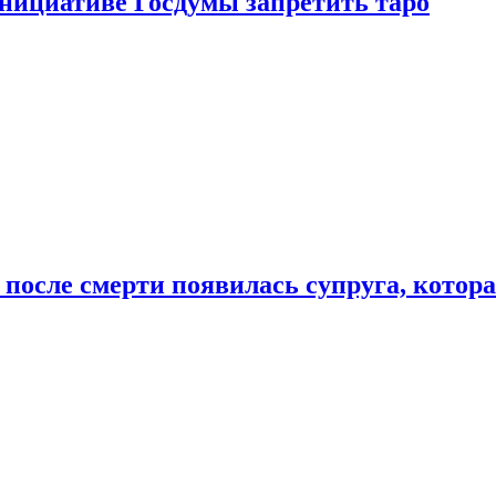
инициативе Госдумы запретить таро
 после смерти появилась супруга, котор