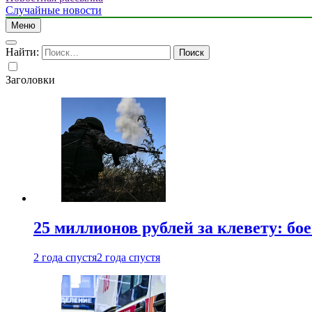
Случайные новости
Меню
Найти:
Заголовки
25 миллионов рублей за клевету: б
2 года спустя
2 года спустя