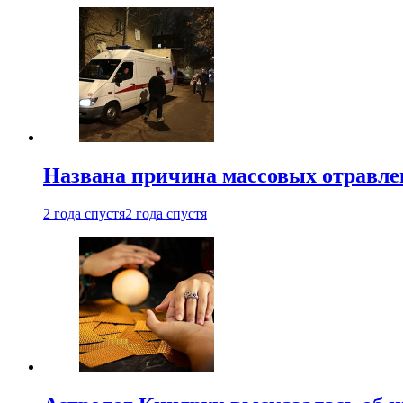
Названа причина массовых отравл
2 года спустя
2 года спустя