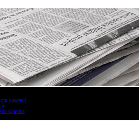
есть моделей
ии
вто клиента