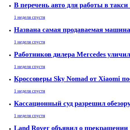
В перечень авто для работы в такси
1 неделя спустя
Названа самая продаваемая машина 
1 неделя спустя
Работников дилера Mercedes уличили
1 неделя спустя
Кроссоверы Sky Nomad от Xiaomi пое
1 неделя спустя
Кассационный суд разрешил обезор
1 неделя спустя
Land Rover объявил о прекращении