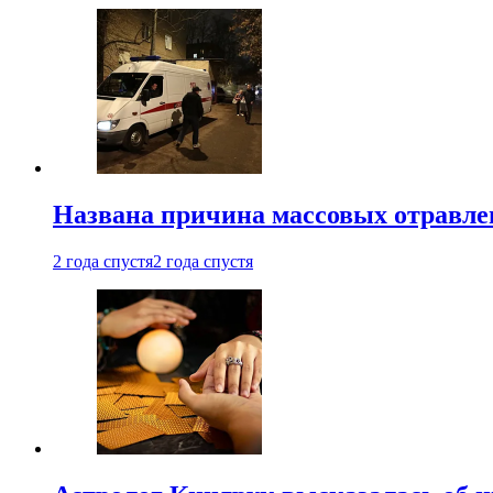
Названа причина массовых отравл
2 года спустя
2 года спустя