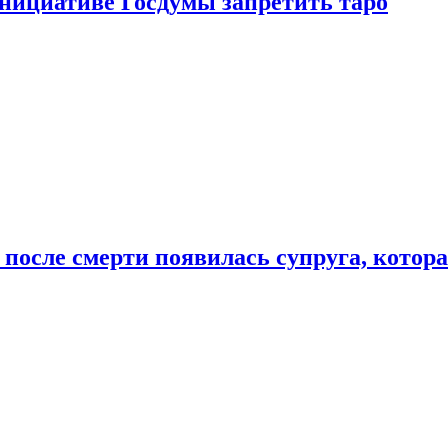
инициативе Госдумы запретить таро
 после смерти появилась супруга, котор