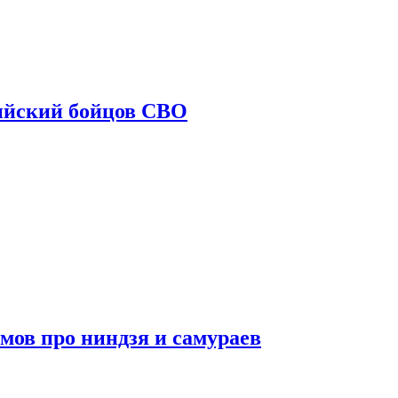
ийский бойцов СВО
мов про ниндзя и самураев