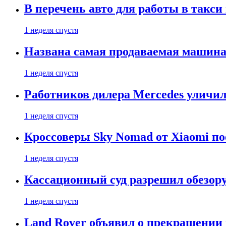
В перечень авто для работы в такси
1 неделя спустя
Названа самая продаваемая машина 
1 неделя спустя
Работников дилера Mercedes уличили
1 неделя спустя
Кроссоверы Sky Nomad от Xiaomi пое
1 неделя спустя
Кассационный суд разрешил обезор
1 неделя спустя
Land Rover объявил о прекращении