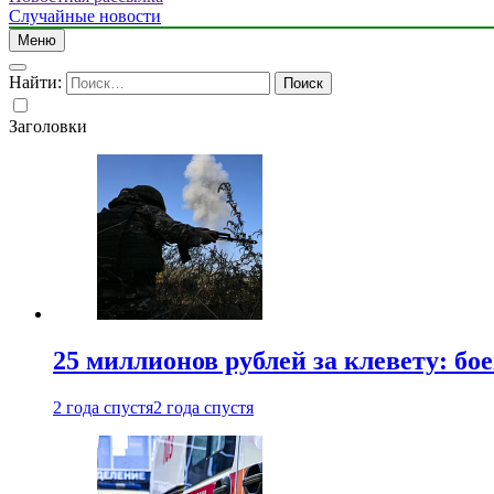
Случайные новости
Меню
Найти:
Заголовки
25 миллионов рублей за клевету: б
2 года спустя
2 года спустя