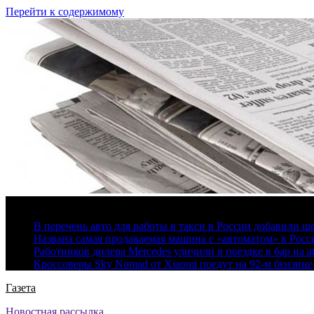
Перейти к содержимому
6 августа, 2026
В перечень авто для работы в такси в России добавили ш
Названа самая продаваемая машина с «автоматом» в Росс
Работников дилера Mercedes уличили в поездке в бар на а
Кроссоверы Sky Nomad от Xiaomi поедут на 92-м бензине
Газета
Новостная рассылка