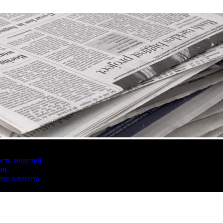
есть моделей
ии
вто клиента