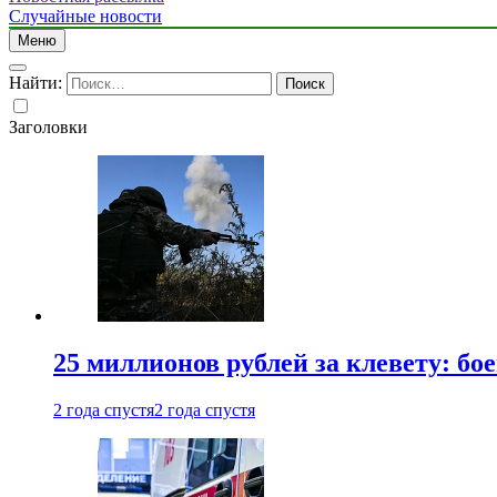
Случайные новости
Меню
Найти:
Заголовки
25 миллионов рублей за клевету: б
2 года спустя
2 года спустя