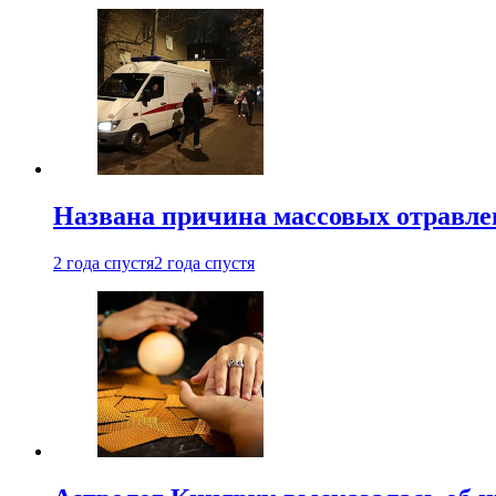
Названа причина массовых отравл
2 года спустя
2 года спустя