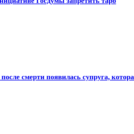
инициативе Госдумы запретить таро
 после смерти появилась супруга, котор