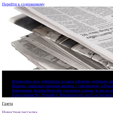
Перейти к содержимому
7 августа, 2026
В перечень авто для работы в такси в России добавили ш
Названа самая продаваемая машина с «автоматом» в Росс
Работников дилера Mercedes уличили в поездке в бар на а
Кроссоверы Sky Nomad от Xiaomi поедут на 92-м бензине
Газета
Новостная рассылка