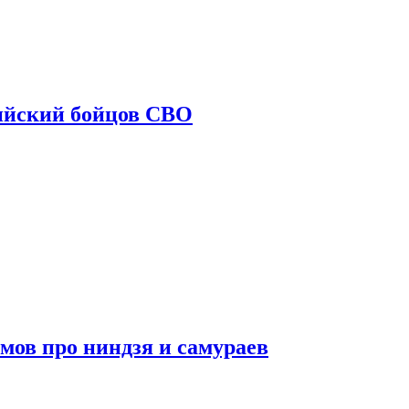
ийский бойцов СВО
мов про ниндзя и самураев