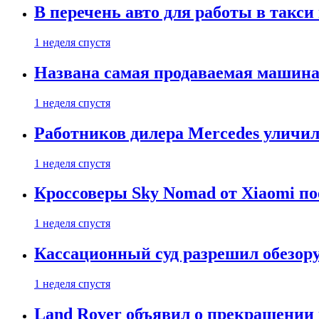
В перечень авто для работы в такси
1 неделя спустя
Названа самая продаваемая машина 
1 неделя спустя
Работников дилера Mercedes уличили
1 неделя спустя
Кроссоверы Sky Nomad от Xiaomi пое
1 неделя спустя
Кассационный суд разрешил обезор
1 неделя спустя
Land Rover объявил о прекращении