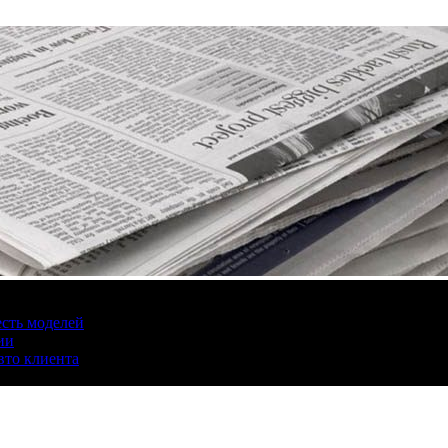
есть моделей
ии
вто клиента