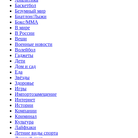
Баскетбол
Безумный мир
Биатлон/Лыжи
Бокс/MMA
В мире
В России
Вещи
Военные новости
Волейбол
Гаджеты
Дети
Дом и сад
Еда
Звёзды
Здоровье
Игры
Импортозамещение
Интернет
Истории
Компании
Криминал
Культура
Лайфхаки
Летние виды спорта