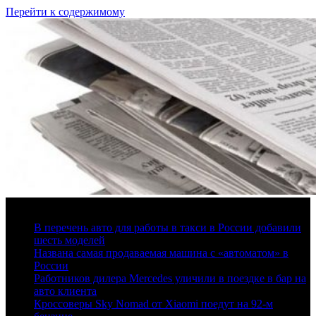
Перейти к содержимому
6 августа, 2026
В перечень авто для работы в такси в России добавили
шесть моделей
Названа самая продаваемая машина с «автоматом» в
России
Работников дилера Mercedes уличили в поездке в бар на
авто клиента
Кроссоверы Sky Nomad от Xiaomi поедут на 92-м