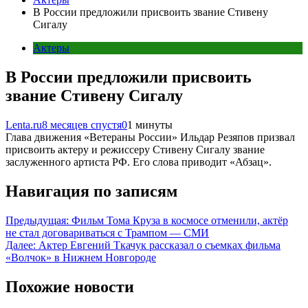
В России предложили присвоить звание Стивену
Сигалу
Актеры
В России предложили присвоить
звание Стивену Сигалу
Lenta.ru
8 месяцев спустя
0
1 минуты
Глава движения «Ветераны России» Ильдар Резяпов призвал
присвоить актеру и режиссеру Стивену Сигалу звание
заслуженного артиста РФ. Его слова приводит «Абзац».
Навигация по записям
Предыдущая:
Фильм Тома Круза в космосе отменили, актёр
не стал договариваться с Трампом — СМИ
Далее:
Актер Евгений Ткачук рассказал о съемках фильма
«Волчок» в Нижнем Новгороде
Похожие новости