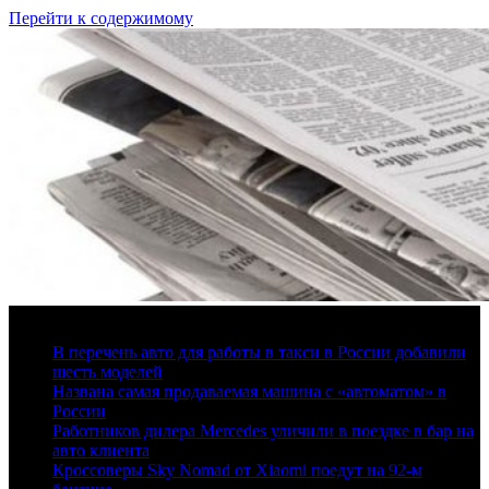
Перейти к содержимому
7 августа, 2026
В перечень авто для работы в такси в России добавили
шесть моделей
Названа самая продаваемая машина с «автоматом» в
России
Работников дилера Mercedes уличили в поездке в бар на
авто клиента
Кроссоверы Sky Nomad от Xiaomi поедут на 92-м