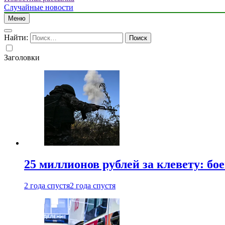
Случайные новости
Меню
Найти:
Заголовки
25 миллионов рублей за клевету: б
2 года спустя
2 года спустя