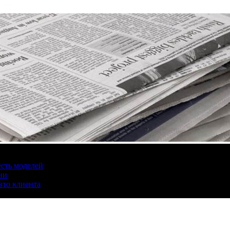
есть моделей
ии
вто клиента