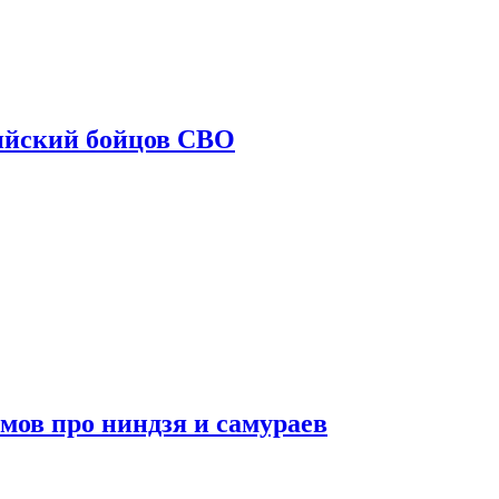
ийский бойцов СВО
мов про ниндзя и самураев