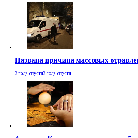
Названа причина массовых отравл
2 года спустя
2 года спустя