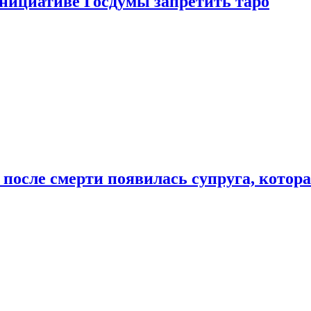
инициативе Госдумы запретить таро
 после смерти появилась супруга, котор