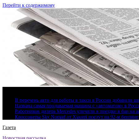
Перейти к содержимому
8 августа, 2026
В перечень авто для работы в такси в России добавили ш
Названа самая продаваемая машина с «автоматом» в Росс
Работников дилера Mercedes уличили в поездке в бар на а
Кроссоверы Sky Nomad от Xiaomi поедут на 92-м бензине
Газета
Новостная рассылка