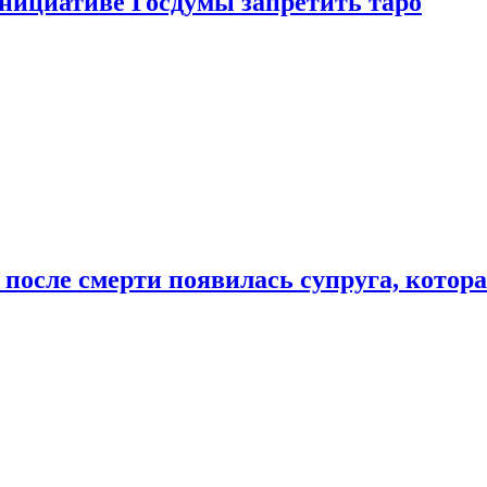
инициативе Госдумы запретить таро
 после смерти появилась супруга, котор