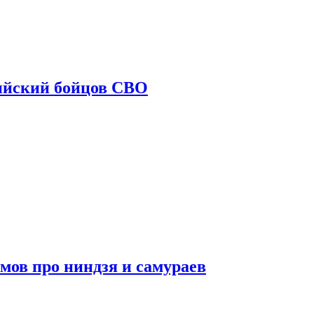
ийский бойцов СВО
мов про ниндзя и самураев