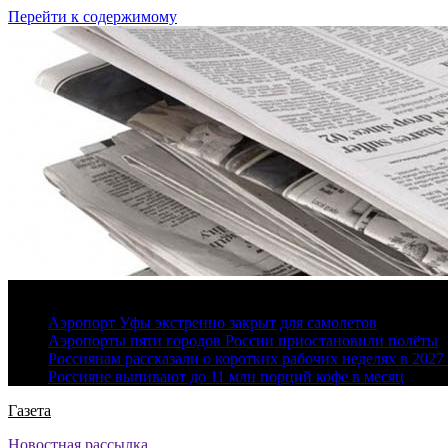
Перейти к содержимому
9 августа, 2026
Аэропорт Уфы экстренно закрыт для самолетов
Аэропорты пяти городов России приостановили полёты
Россиянам рассказали о коротких рабочих неделях в 2027
Россияне выпивают до 11 млн порций кофе в месяц
Газета
Новостная рассылка