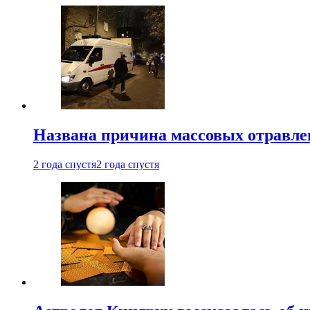
Названа причина массовых отравл
2 года спустя
2 года спустя