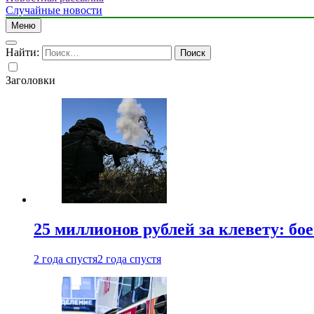
Случайные новости
Меню
Найти:
Заголовки
25 миллионов рублей за клевету: б
2 года спустя
2 года спустя