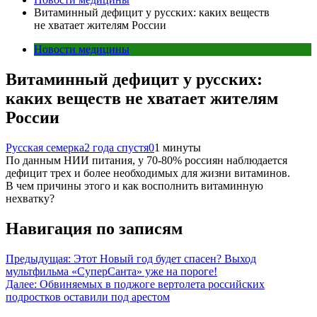
Витаминный дефицит у русских: каких веществ
не хватает жителям России
Новости медицины
Витаминный дефицит у русских:
каких веществ не хватает жителям
России
Русская семерка
2 года спустя
0
1 минуты
По данным НИИ питания, у 70-80% россиян наблюдается
дефицит трех и более необходимых для жизни витаминов.
В чем причины этого и как восполнить витаминную
нехватку?
Навигация по записям
Предыдущая:
Этот Новый год будет спасен? Выход
мультфильма «СуперСанта» уже на пороге!
Далее:
Обвиняемых в поджоге вертолета российских
подростков оставили под арестом