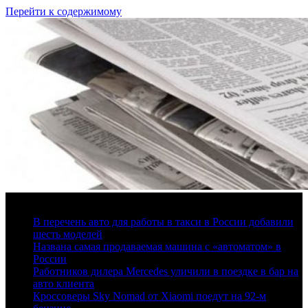
Перейти к содержимому
6 августа, 2026
В перечень авто для работы в такси в России добавили
шесть моделей
Названа самая продаваемая машина с «автоматом» в
России
Работников дилера Mercedes уличили в поездке в бар на
авто клиента
Кроссоверы Sky Nomad от Xiaomi поедут на 92-м