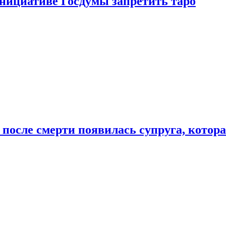
инициативе Госдумы запретить таро
 после смерти появилась супруга, котор