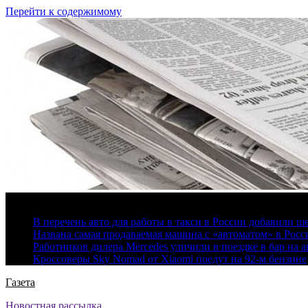
Перейти к содержимому
6 августа, 2026
В перечень авто для работы в такси в России добавили ш
Названа самая продаваемая машина с «автоматом» в Росс
Работников дилера Mercedes уличили в поездке в бар на а
Кроссоверы Sky Nomad от Xiaomi поедут на 92-м бензине
Газета
Новостная рассылка