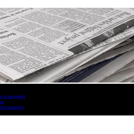
есть моделей
ии
вто клиента