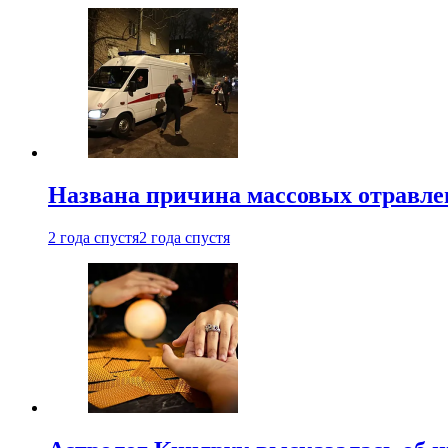
Названа причина массовых отравл
2 года спустя
2 года спустя