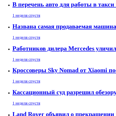
В перечень авто для работы в такси
1 неделя спустя
Названа самая продаваемая машина 
1 неделя спустя
Работников дилера Mercedes уличили
1 неделя спустя
Кроссоверы Sky Nomad от Xiaomi пое
1 неделя спустя
Кассационный суд разрешил обезор
1 неделя спустя
Land Rover объявил о прекращении