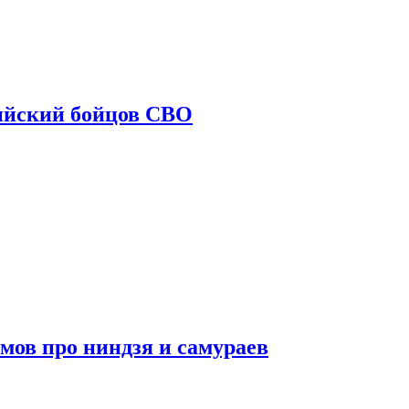
ийский бойцов СВО
мов про ниндзя и самураев