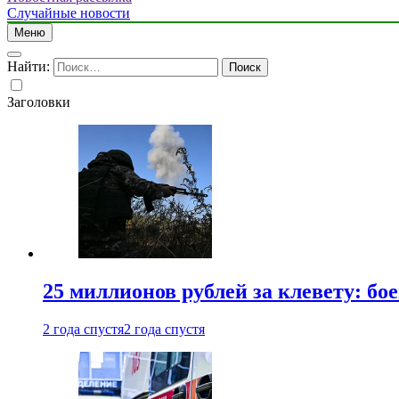
Случайные новости
Меню
Найти:
Заголовки
25 миллионов рублей за клевету: б
2 года спустя
2 года спустя