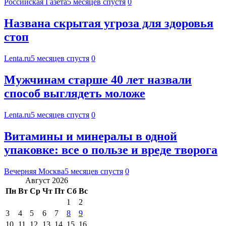
Российская Газета
5 месяцев спустя
0
Названа скрытая угроза для здоровья
стоп
Lenta.ru
5 месяцев спустя
0
Мужчинам старше 40 лет назвали
способ выглядеть моложе
Lenta.ru
5 месяцев спустя
0
Витамины и минералы в одной
упаковке: все о пользе и вреде творога
Вечерняя Москва
5 месяцев спустя
0
Август 2026
Пн
Вт
Ср
Чт
Пт
Сб
Вс
1
2
3
4
5
6
7
8
9
10
11
12
13
14
15
16