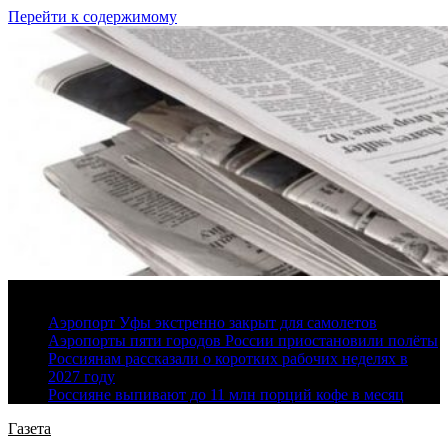
Перейти к содержимому
10 августа, 2026
Аэропорт Уфы экстренно закрыт для самолетов
Аэропорты пяти городов России приостановили полёты
Россиянам рассказали о коротких рабочих неделях в
2027 году
Россияне выпивают до 11 млн порций кофе в месяц
Газета