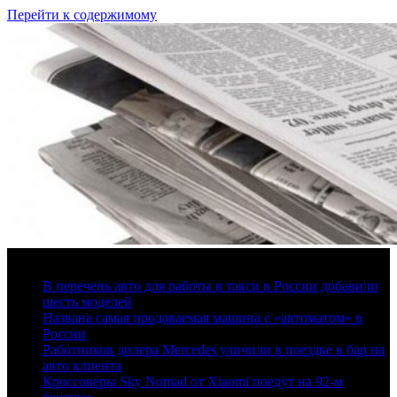
Перейти к содержимому
7 августа, 2026
В перечень авто для работы в такси в России добавили
шесть моделей
Названа самая продаваемая машина с «автоматом» в
России
Работников дилера Mercedes уличили в поездке в бар на
авто клиента
Кроссоверы Sky Nomad от Xiaomi поедут на 92-м