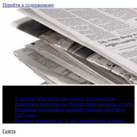
Перейти к содержимому
9 августа, 2026
Аэропорт Уфы экстренно закрыт для самолетов
Аэропорты пяти городов России приостановили полёты
Россиянам рассказали о коротких рабочих неделях в
2027 году
Россияне выпивают до 11 млн порций кофе в месяц
Газета