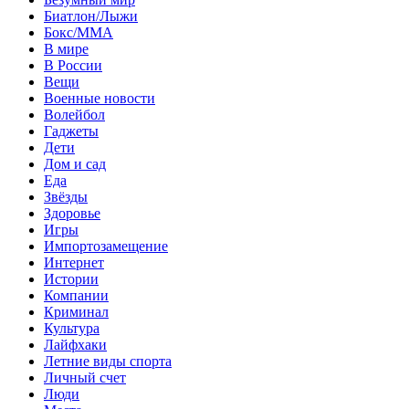
Биатлон/Лыжи
Бокс/MMA
В мире
В России
Вещи
Военные новости
Волейбол
Гаджеты
Дети
Дом и сад
Еда
Звёзды
Здоровье
Игры
Импортозамещение
Интернет
Истории
Компании
Криминал
Культура
Лайфхаки
Летние виды спорта
Личный счет
Люди