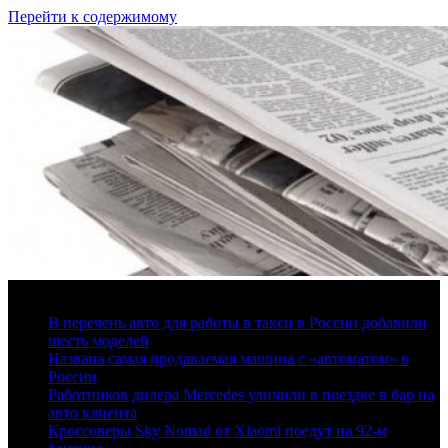
Перейти к содержимому
8 августа, 2026
В перечень авто для работы в такси в России добавили
шесть моделей
Названа самая продаваемая машина с «автоматом» в
России
Работников дилера Mercedes уличили в поездке в бар на
авто клиента
Кроссоверы Sky Nomad от Xiaomi поедут на 92-м