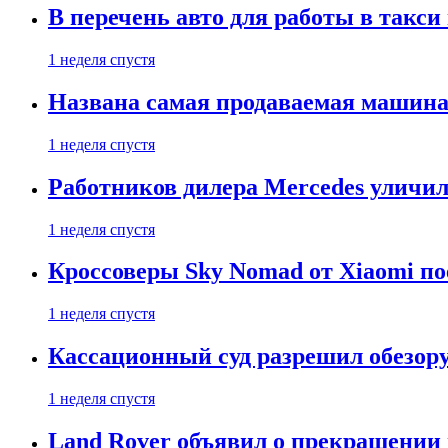
В перечень авто для работы в такси
1 неделя спустя
Названа самая продаваемая машина 
1 неделя спустя
Работников дилера Mercedes уличили
1 неделя спустя
Кроссоверы Sky Nomad от Xiaomi пое
1 неделя спустя
Кассационный суд разрешил обезор
1 неделя спустя
Land Rover объявил о прекращении