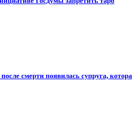
инициативе Госдумы запретить таро
 после смерти появилась супруга, котор