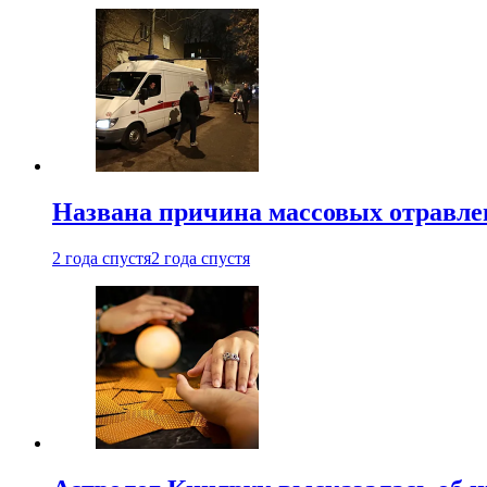
Названа причина массовых отравл
2 года спустя
2 года спустя