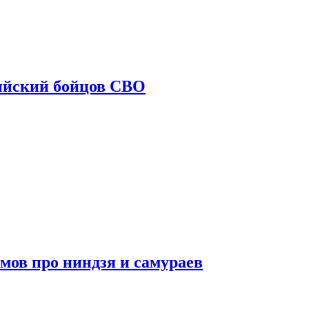
ийский бойцов СВО
мов про ниндзя и самураев