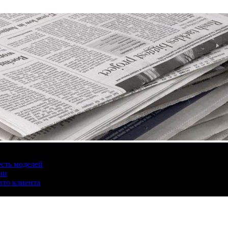
есть моделей
ии
вто клиента