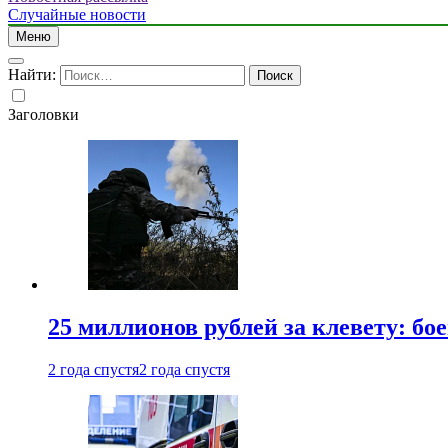
Случайные новости
Меню
Найти:
Заголовки
25 миллионов рублей за клевету: б
2 года спустя
2 года спустя