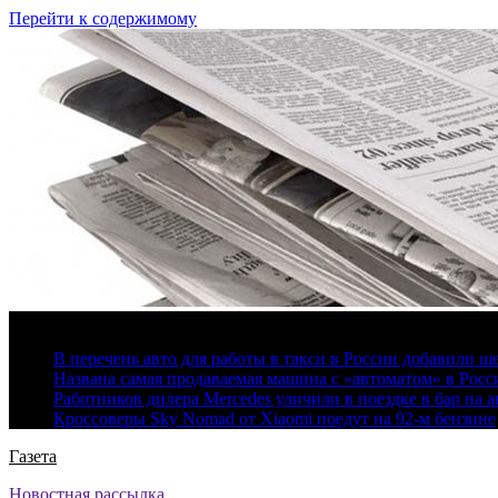
Перейти к содержимому
6 августа, 2026
В перечень авто для работы в такси в России добавили ш
Названа самая продаваемая машина с «автоматом» в Росс
Работников дилера Mercedes уличили в поездке в бар на а
Кроссоверы Sky Nomad от Xiaomi поедут на 92-м бензине
Газета
Новостная рассылка