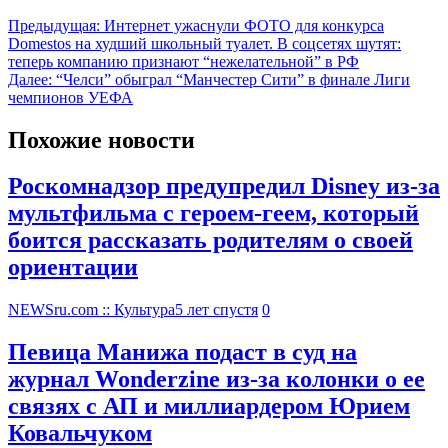
Предыдущая:
Интернет ужаснули ФОТО для конкурса
Domestos на худший школьный туалет. В соцсетях шутят:
теперь компанию признают “нежелательной” в РФ
Далее:
“Челси” обыграл “Манчестер Сити” в финале Лиги
чемпионов УЕФА
Похожие новости
Роскомнадзор предупредил Disney из-за
мультфильма c героем-геем, который
боится рассказать родителям о своей
ориентации
NEWSru.com :: Культура
5 лет спустя
0
Певица Манижа подаст в суд на
журнал Wonderzine из-за колонки о ее
связях с АП и миллиардером Юрием
Ковальчуком