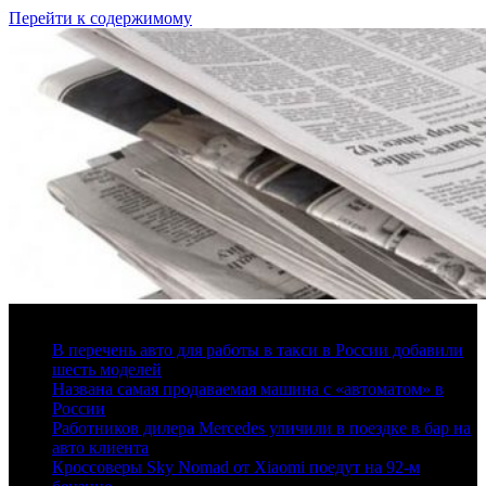
Перейти к содержимому
6 августа, 2026
В перечень авто для работы в такси в России добавили
шесть моделей
Названа самая продаваемая машина с «автоматом» в
России
Работников дилера Mercedes уличили в поездке в бар на
авто клиента
Кроссоверы Sky Nomad от Xiaomi поедут на 92-м