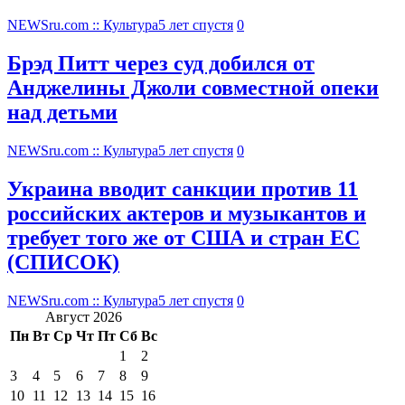
NEWSru.com :: Культура
5 лет спустя
0
Брэд Питт через суд добился от
Анджелины Джоли совместной опеки
над детьми
NEWSru.com :: Культура
5 лет спустя
0
Украина вводит санкции против 11
российских актеров и музыкантов и
требует того же от США и стран ЕС
(СПИСОК)
NEWSru.com :: Культура
5 лет спустя
0
Август 2026
Пн
Вт
Ср
Чт
Пт
Сб
Вс
1
2
3
4
5
6
7
8
9
10
11
12
13
14
15
16