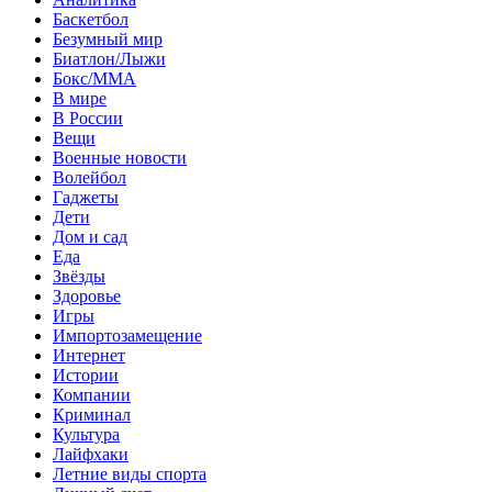
Баскетбол
Безумный мир
Биатлон/Лыжи
Бокс/MMA
В мире
В России
Вещи
Военные новости
Волейбол
Гаджеты
Дети
Дом и сад
Еда
Звёзды
Здоровье
Игры
Импортозамещение
Интернет
Истории
Компании
Криминал
Культура
Лайфхаки
Летние виды спорта