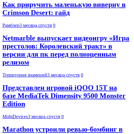
Как приручить маленькую виверну в
Crimson Desert: гайд
Рамблер
3 месяца спустя
0
Netmarble выпускает видеоигру «Игра
престолов: Королевский тракт» в
версии для пк перед полноценным
релизом
Территория знамений
3 месяца спустя
0
Представлен игровой iQOO 15T на
базе MediaTek Dimensity 9500 Monster
Edition
MobiDevices
3 месяца спустя
0
Marathon устроили ревью-бомбинг в