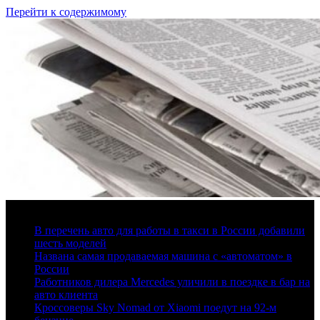
Перейти к содержимому
6 августа, 2026
В перечень авто для работы в такси в России добавили
шесть моделей
Названа самая продаваемая машина с «автоматом» в
России
Работников дилера Mercedes уличили в поездке в бар на
авто клиента
Кроссоверы Sky Nomad от Xiaomi поедут на 92-м