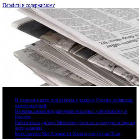
Перейти к содержимому
8 августа, 2026
В перечень авто для работы в такси в России добавили
шесть моделей
Названа самая продаваемая машина с «автоматом» в
России
Работников дилера Mercedes уличили в поездке в бар на
авто клиента
Кроссоверы Sky Nomad от Xiaomi поедут на 92-м