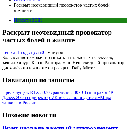
Раскрыт неочевидный провокатор частых болей
в животе
Новости ЗОЖ
Раскрыт неочевидный провокатор
частых болей в животе
Lenta.ru
1 год спустя
0
1 минуты
Боль в животе может возникать из-за частых перекусов,
заявил хирург Каран Рангараджан. Неочевидный провокатор
дискомфорта в животе он раскрыл Daily Mirror.
Навигация по записям
Предыдущая:
RTX 3070 сравнили с 3070 Ti в играх в 4K
Далее:
Экс-гендиректор VK возглавил издателя «Мира
танков» в России
Похожие новости
Врач назвала важный микроэлемент,