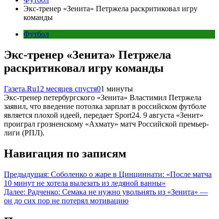
Экс-тренер «Зенита» Петржела раскритиковал игру
команды
Футбол
Экс-тренер «Зенита» Петржела
раскритиковал игру команды
Газета.Ru
12 месяцев спустя
0
1 минуты
Экс-тренер петербургского «Зенита» Властимил Петржела
заявил, что введение потолка зарплат в российском футболе
является плохой идеей, передает Sport24. 9 августа «Зенит»
проиграл грозненскому «Ахмату» матч Российской премьер-
лиги (РПЛ).
Навигация по записям
Предыдущая:
Соболенко о жаре в Цинциннати: «После матча
10 минут не хотела вылезать из ледяной ванны»
Далее:
Радченко: Семака не нужно увольнять из «Зенита» —
он до сих пор не потерял мотивацию