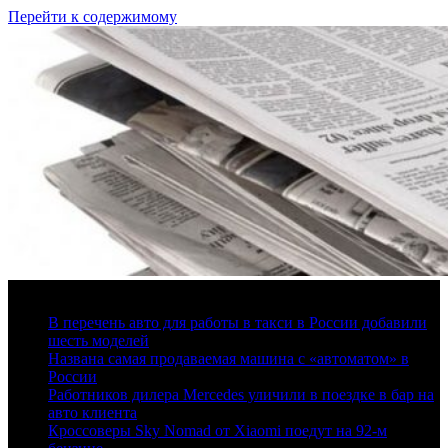
Перейти к содержимому
7 августа, 2026
В перечень авто для работы в такси в России добавили
шесть моделей
Названа самая продаваемая машина с «автоматом» в
России
Работников дилера Mercedes уличили в поездке в бар на
авто клиента
Кроссоверы Sky Nomad от Xiaomi поедут на 92-м